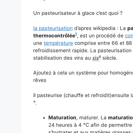
Un pasteurisateur à glace c’est quoi ?
la pasteurisation
d’apres wikipedia : La
pa
1
thermocontrôlée
, est un procédé de
con
une
température
comprise entre 66 et 8
refroidissement rapide. La pasteurisatio
e
stabilisation des vins au
xix
siècle.
Ajoutez à cela un système pour homogénéi
rêves
Il pasteurise (chauffe et refroidit)ensuit
°.
Maturation
, maturer. La
maturati
24 heures à 4 °C afin de permettre a
s’hydrater et aux matières grasses d