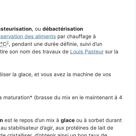
steurisation
, ou
débactérisation
servation des aliments
par chauffage à
2
8
°C
, pendant une durée définie, suivi d’un
n tire son nom des travaux de
Louis Pasteur
sur la
ser la glace, et vous avez la machine de vos
e la maturation* (brasse du mix en le maintenant à 4
on
est le repos d’un mix à
glace
ou à sorbet durant
u stabilisateur d’agir, aux protéines de lait de
e cristalliser, d’obtenir ainsi un bon taux de