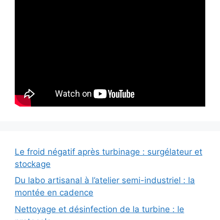
Le froid négatif après turbinage : surgélateur et
stockage
Du labo artisanal à l’atelier semi-industriel : la
montée en cadence
Nettoyage et désinfection de la turbine : le