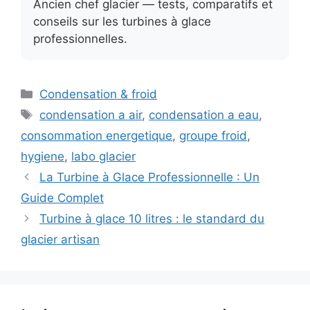
Ancien chef glacier — tests, comparatifs et
conseils sur les turbines à glace
professionnelles.
Catégories
Condensation & froid
Étiquettes
condensation a air
,
condensation a eau
,
consommation energetique
,
groupe froid
,
hygiene
,
labo glacier
La Turbine à Glace Professionnelle : Un
Guide Complet
Turbine à glace 10 litres : le standard du
glacier artisan