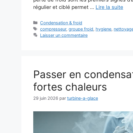
régulier et ciblé permet …
Lire la suite
Catégories
Condensation & froid
Étiquettes
compresseur
,
groupe froid
,
hygiene
,
nettoyag
Laisser un commentaire
Passer en condensat
fortes chaleurs
29 juin 2026
par
turbine-a-glace