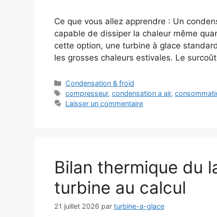
Ce que vous allez apprendre : Un condens
capable de dissiper la chaleur même qu
cette option, une turbine à glace standa
les grosses chaleurs estivales. Le surcoût
Catégories
Condensation & froid
Étiquettes
compresseur
,
condensation a air
,
consommatio
Laisser un commentaire
Bilan thermique du la
turbine au calcul
21 juillet 2026
par
turbine-a-glace