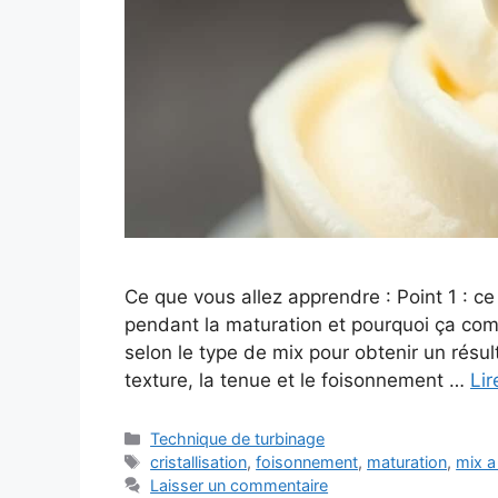
Ce que vous allez apprendre : Point 1 : 
pendant la maturation et pourquoi ça com
selon le type de mix pour obtenir un résult
texture, la tenue et le foisonnement …
Lir
Catégories
Technique de turbinage
Étiquettes
cristallisation
,
foisonnement
,
maturation
,
mix a
Laisser un commentaire