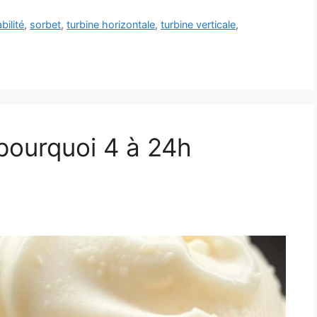
bilité
,
sorbet
,
turbine horizontale
,
turbine verticale
,
 pourquoi 4 à 24h