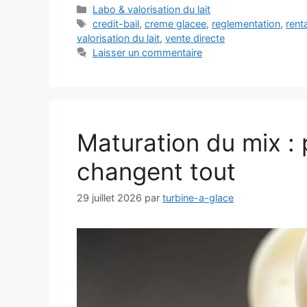
Catégories
Labo & valorisation du lait
Étiquettes
credit-bail
,
creme glacee
,
reglementation
,
renta
valorisation du lait
,
vente directe
Laisser un commentaire
Maturation du mix :
changent tout
29 juillet 2026
par
turbine-a-glace