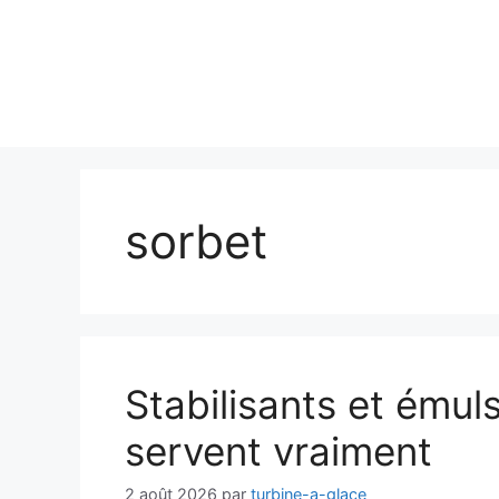
sorbet
Stabilisants et émulsi
servent vraiment
2 août 2026
par
turbine-a-glace