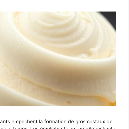
sants empêchent la formation de gros cristaux de
ns le temps. Les émulsifiants ont un rôle distinct :