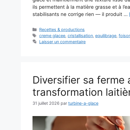
ils permettent à la matière grasse et à l
stabilisants ne corrige rien — il produit …
Catégories
Recettes & productions
Étiquettes
creme glacee
,
cristallisation
,
equilibrage
,
foiso
Laisser un commentaire
Diversifier sa ferme 
transformation laitiè
31 juillet 2026
par
turbine-a-glace