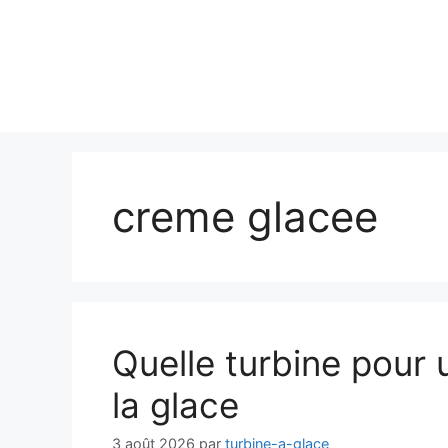
creme glacee
Quelle turbine pour 
la glace
3 août 2026
par
turbine-a-glace