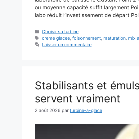
ou moyenne capacité suffit largement Poin
labo réduit l’investissement de départ Po
Catégories
Choisir sa turbine
Étiquettes
creme glacee
,
foisonnement
,
maturation
,
mix a
Laisser un commentaire
Stabilisants et émulsi
servent vraiment
2 août 2026
par
turbine-a-glace