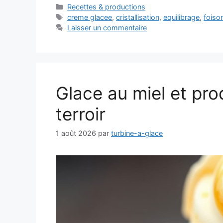
Catégories
Recettes & productions
Étiquettes
creme glacee
,
cristallisation
,
equilibrage
,
foiso
Laisser un commentaire
Glace au miel et prod
terroir
1 août 2026
par
turbine-a-glace