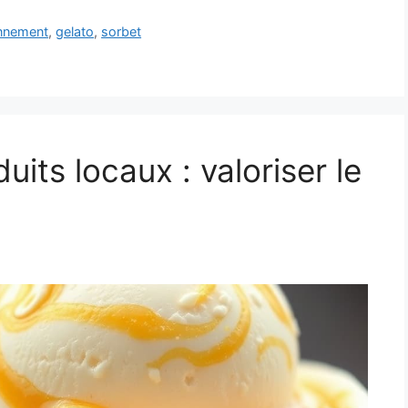
nnement
,
gelato
,
sorbet
uits locaux : valoriser le