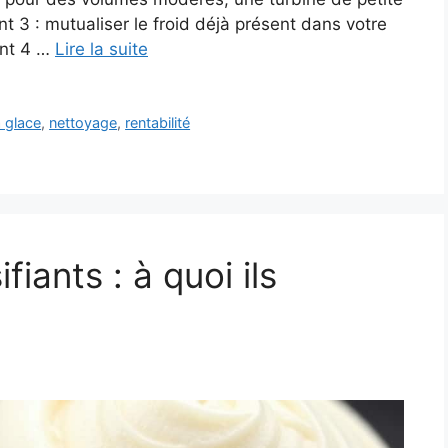
t 3 : mutualiser le froid déjà présent dans votre
int 4 …
Lire la suite
 glace
,
nettoyage
,
rentabilité
fiants : à quoi ils