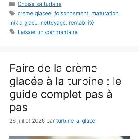
Catégories
Choisir sa turbine
Étiquettes
creme glacee
,
foisonnement
,
maturation
,
mix a glace
,
nettoyage
,
rentabilité
Laisser un commentaire
Faire de la crème
glacée à la turbine : le
guide complet pas à
pas
26 juillet 2026
par
turbine-a-glace