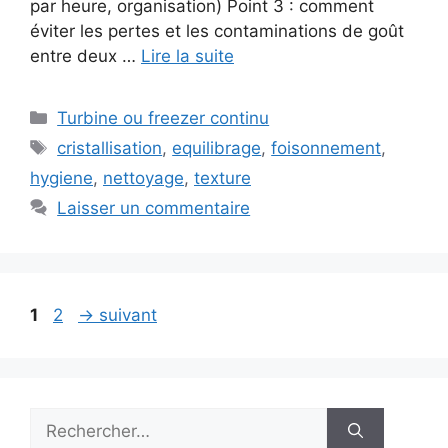
par heure, organisation) Point 3 : comment
éviter les pertes et les contaminations de goût
entre deux …
Lire la suite
Catégories
Turbine ou freezer continu
Étiquettes
cristallisation
,
equilibrage
,
foisonnement
,
hygiene
,
nettoyage
,
texture
Laisser un commentaire
Page
Page
1
2
→
suivant
Rechercher :