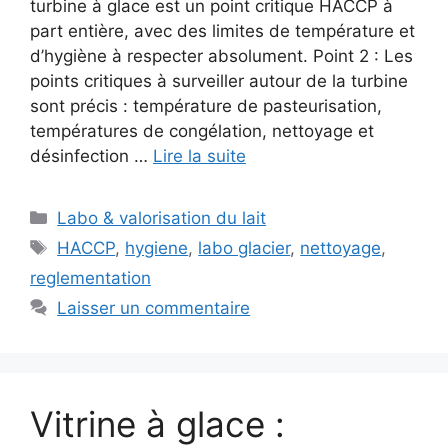
turbine à glace est un point critique HACCP à
part entière, avec des limites de température et
d’hygiène à respecter absolument. Point 2 : Les
points critiques à surveiller autour de la turbine
sont précis : température de pasteurisation,
températures de congélation, nettoyage et
désinfection …
Lire la suite
Catégories
Labo & valorisation du lait
Étiquettes
HACCP
,
hygiene
,
labo glacier
,
nettoyage
,
reglementation
Laisser un commentaire
Vitrine à glace :