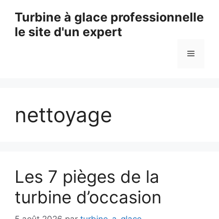
Aller
Turbine à glace professionnelle
au
le site d'un expert
contenu
Menu
nettoyage
Les 7 pièges de la
turbine d’occasion
5 août 2026
par
turbine-a-glace