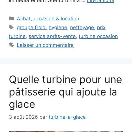
immédiatement Une turbine à …
Lire la suite
Catégories
Achat, occasion & location
Étiquettes
groupe froid
,
hygiene
,
nettoyage
,
prix
turbine
,
service après-vente
,
turbine occasion
Laisser un commentaire
Quelle turbine pour une
pâtisserie qui ajoute la
glace
3 août 2026
par
turbine-a-glace