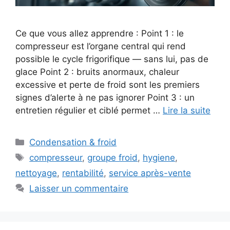
Ce que vous allez apprendre : Point 1 : le
compresseur est l’organe central qui rend
possible le cycle frigorifique — sans lui, pas de
glace Point 2 : bruits anormaux, chaleur
excessive et perte de froid sont les premiers
signes d’alerte à ne pas ignorer Point 3 : un
entretien régulier et ciblé permet …
Lire la suite
Catégories
Condensation & froid
Étiquettes
compresseur
,
groupe froid
,
hygiene
,
nettoyage
,
rentabilité
,
service après-vente
Laisser un commentaire