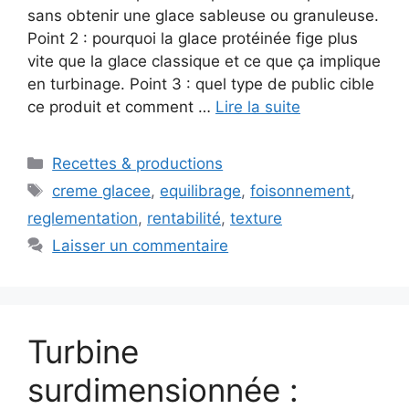
sans obtenir une glace sableuse ou granuleuse.
Point 2 : pourquoi la glace protéinée fige plus
vite que la glace classique et ce que ça implique
en turbinage. Point 3 : quel type de public cible
ce produit et comment …
Lire la suite
Catégories
Recettes & productions
Étiquettes
creme glacee
,
equilibrage
,
foisonnement
,
reglementation
,
rentabilité
,
texture
Laisser un commentaire
Turbine
surdimensionnée :