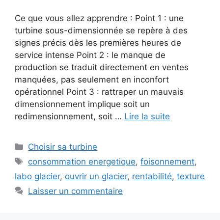
Ce que vous allez apprendre : Point 1 : une
turbine sous-dimensionnée se repère à des
signes précis dès les premières heures de
service intense Point 2 : le manque de
production se traduit directement en ventes
manquées, pas seulement en inconfort
opérationnel Point 3 : rattraper un mauvais
dimensionnement implique soit un
redimensionnement, soit …
Lire la suite
Catégories
Choisir sa turbine
Étiquettes
consommation energetique
,
foisonnement
,
labo glacier
,
ouvrir un glacier
,
rentabilité
,
texture
Laisser un commentaire