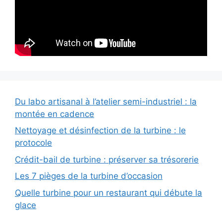
Du labo artisanal à l’atelier semi-industriel : la
montée en cadence
Nettoyage et désinfection de la turbine : le
protocole
Crédit-bail de turbine : préserver sa trésorerie
Les 7 pièges de la turbine d’occasion
Quelle turbine pour un restaurant qui débute la
glace