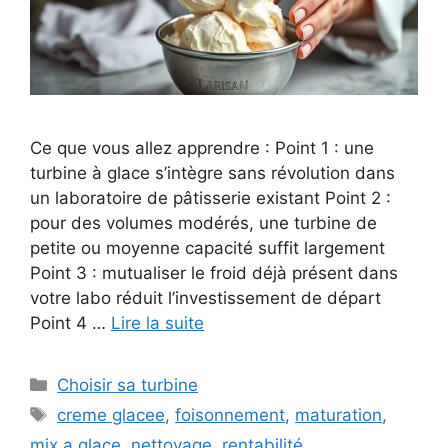
Ce que vous allez apprendre : Point 1 : une
turbine à glace s’intègre sans révolution dans
un laboratoire de pâtisserie existant Point 2 :
pour des volumes modérés, une turbine de
petite ou moyenne capacité suffit largement
Point 3 : mutualiser le froid déjà présent dans
votre labo réduit l’investissement de départ
Point 4 …
Lire la suite
Catégories
Choisir sa turbine
Étiquettes
creme glacee
,
foisonnement
,
maturation
,
mix a glace
,
nettoyage
,
rentabilité