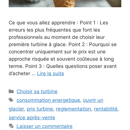
Ce que vous allez apprendre : Point 1 : Les
erreurs les plus fréquentes que font les
professionnels au moment de choisir leur
première turbine à glace. Point 2 : Pourquoi se
concentrer uniquement sur le prix est une
approche risquée et souvent coûteuse à long
terme. Point 3 : Quelles questions poser avant
d’acheter …
Lire la suite
Catégories
Choisir sa turbine
Étiquettes
consommation energetique
,
ouvrir un
glacier
,
prix turbine
,
reglementation
,
rentabilité
,
service après-vente
Laisser un commentaire