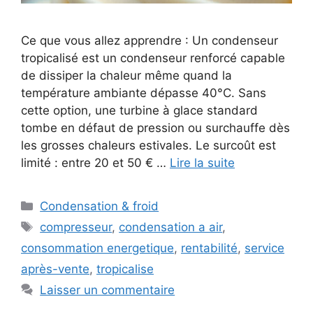
Ce que vous allez apprendre : Un condenseur
tropicalisé est un condenseur renforcé capable
de dissiper la chaleur même quand la
température ambiante dépasse 40°C. Sans
cette option, une turbine à glace standard
tombe en défaut de pression ou surchauffe dès
les grosses chaleurs estivales. Le surcoût est
limité : entre 20 et 50 € …
Lire la suite
Catégories
Condensation & froid
Étiquettes
compresseur
,
condensation a air
,
consommation energetique
,
rentabilité
,
service
après-vente
,
tropicalise
Laisser un commentaire