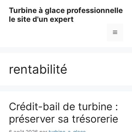
Aller
Turbine à glace professionnelle
au
le site d'un expert
contenu
Menu
rentabilité
Crédit-bail de turbine :
préserver sa trésorerie
6 août 2026
par
turbine-a-glace