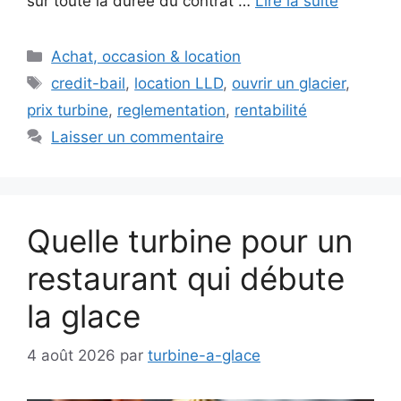
sur toute la durée du contrat …
Lire la suite
Catégories
Achat, occasion & location
Étiquettes
credit-bail
,
location LLD
,
ouvrir un glacier
,
prix turbine
,
reglementation
,
rentabilité
Laisser un commentaire
Quelle turbine pour un
restaurant qui débute
la glace
4 août 2026
par
turbine-a-glace