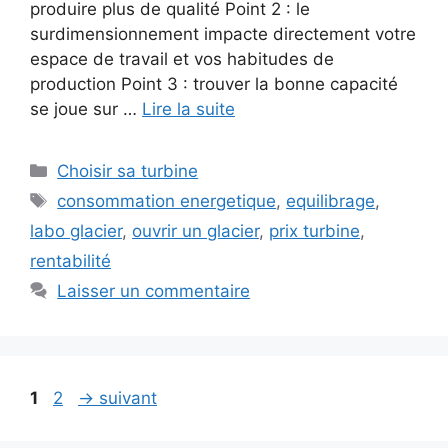
produire plus de qualité Point 2 : le
surdimensionnement impacte directement votre
espace de travail et vos habitudes de
production Point 3 : trouver la bonne capacité
se joue sur …
Lire la suite
Catégories
Choisir sa turbine
Étiquettes
consommation energetique
,
equilibrage
,
labo glacier
,
ouvrir un glacier
,
prix turbine
,
rentabilité
Laisser un commentaire
Page
Page
1
2
→
suivant