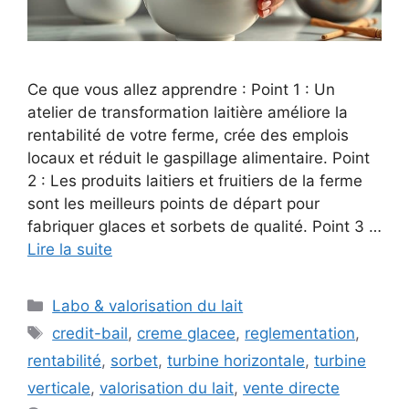
Ce que vous allez apprendre : Point 1 : Un
atelier de transformation laitière améliore la
rentabilité de votre ferme, crée des emplois
locaux et réduit le gaspillage alimentaire. Point
2 : Les produits laitiers et fruitiers de la ferme
sont les meilleurs points de départ pour
fabriquer glaces et sorbets de qualité. Point 3 …
Lire la suite
Catégories
Labo & valorisation du lait
Étiquettes
credit-bail
,
creme glacee
,
reglementation
,
rentabilité
,
sorbet
,
turbine horizontale
,
turbine
verticale
,
valorisation du lait
,
vente directe