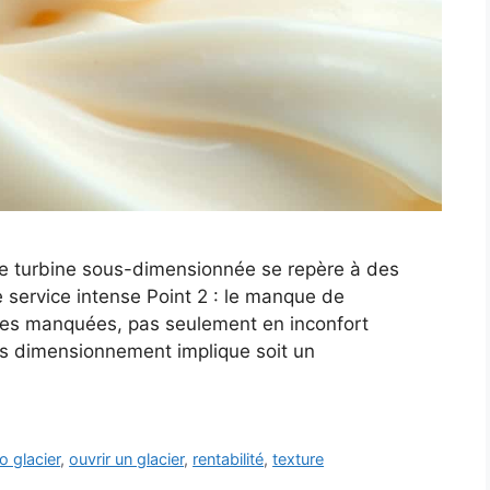
une turbine sous-dimensionnée se repère à des
 service intense Point 2 : le manque de
ntes manquées, pas seulement en inconfort
ais dimensionnement implique soit un
o glacier
,
ouvrir un glacier
,
rentabilité
,
texture