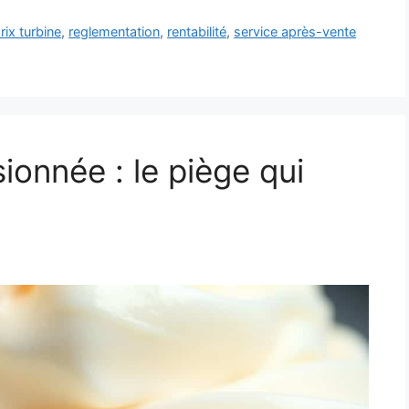
rix turbine
,
reglementation
,
rentabilité
,
service après-vente
onnée : le piège qui