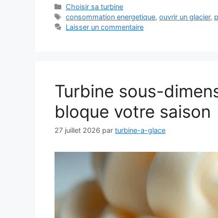
Catégories
Choisir sa turbine
Étiquettes
consommation energetique
,
ouvrir un glacier
,
p
Laisser un commentaire
Turbine sous-dimensi
bloque votre saison
27 juillet 2026
par
turbine-a-glace