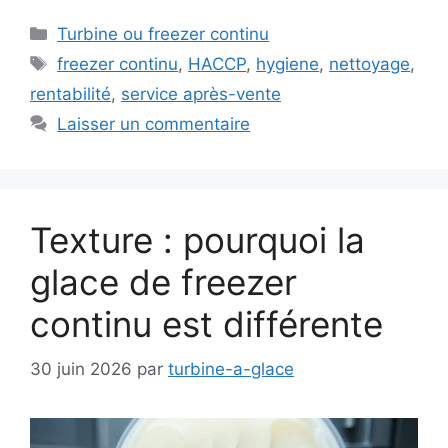
Catégories
Turbine ou freezer continu
Étiquettes
freezer continu
,
HACCP
,
hygiene
,
nettoyage
,
rentabilité
,
service après-vente
Laisser un commentaire
Texture : pourquoi la
glace de freezer
continu est différente
30 juin 2026
par
turbine-a-glace