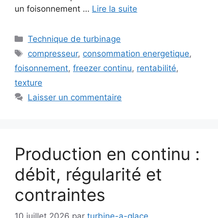
un foisonnement …
Lire la suite
Catégories
Technique de turbinage
Étiquettes
compresseur
,
consommation energetique
,
foisonnement
,
freezer continu
,
rentabilité
,
texture
Laisser un commentaire
Production en continu :
débit, régularité et
contraintes
10 juillet 2026
par
turbine-a-glace