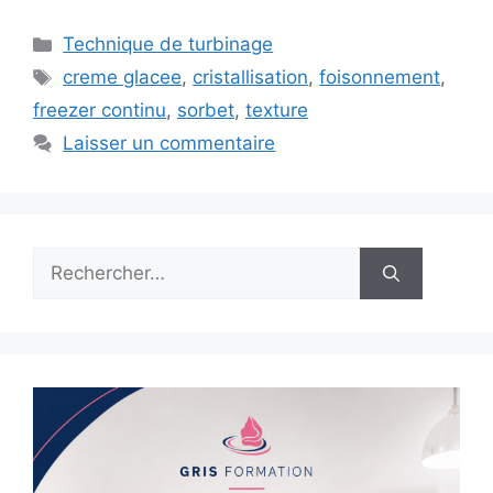
Catégories
Technique de turbinage
Étiquettes
creme glacee
,
cristallisation
,
foisonnement
,
freezer continu
,
sorbet
,
texture
Laisser un commentaire
Rechercher :