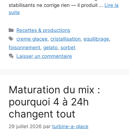
stabilisants ne corrige rien — il produit …
Lire la
suite
Catégories
Recettes & productions
Étiquettes
creme glacee
,
cristallisation
,
equilibrage
,
foisonnement
,
gelato
,
sorbet
Laisser un commentaire
Maturation du mix :
pourquoi 4 à 24h
changent tout
29 juillet 2026
par
turbine-a-glace