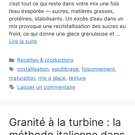
c’est tout ce qui reste dans votre mix une fois
l’eau évaporée — sucres, matières grasses,
protéines, stabilisants. Un excès d’eau dans un
mix provoque une recristallisation des sucres au
froid, ce qui donne une glace granuleuse et …
Lire la suite
Catégories
Recettes & productions
Étiquettes
cristallisation
,
equilibrage
,
foisonnement
,
maturation
,
mix a glace
,
texture
Laisser un commentaire
Granité à la turbine : la
méthode italienne dans