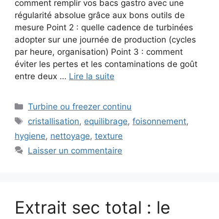
comment remplir vos bacs gastro avec une
régularité absolue grâce aux bons outils de
mesure Point 2 : quelle cadence de turbinées
adopter sur une journée de production (cycles
par heure, organisation) Point 3 : comment
éviter les pertes et les contaminations de goût
entre deux …
Lire la suite
Catégories
Turbine ou freezer continu
Étiquettes
cristallisation
,
equilibrage
,
foisonnement
,
hygiene
,
nettoyage
,
texture
Laisser un commentaire
Extrait sec total : le