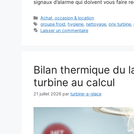
signaux d’alarme qui doivent vous faire 
Catégories
Achat, occasion & location
Étiquettes
groupe froid
,
hygiene
,
nettoyage
,
prix turbine
,
Laisser un commentaire
Bilan thermique du la
turbine au calcul
21 juillet 2026
par
turbine-a-glace