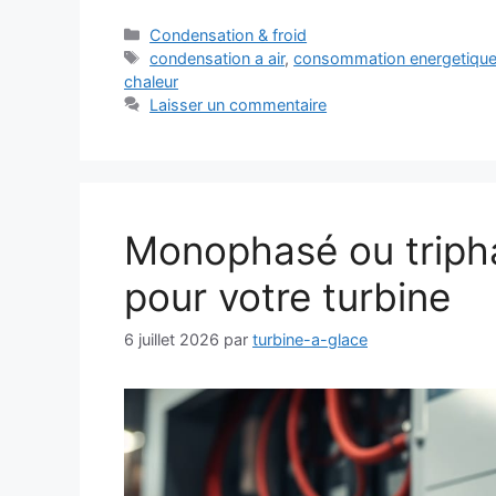
Catégories
Condensation & froid
Étiquettes
condensation a air
,
consommation energetiqu
chaleur
Laisser un commentaire
Monophasé ou tripha
pour votre turbine
6 juillet 2026
par
turbine-a-glace