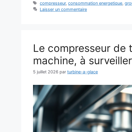
Étiquettes
compresseur
,
consommation energetique
,
gro
Laisser un commentaire
Le compresseur de t
machine, à surveiller
5 juillet 2026
par
turbine-a-glace