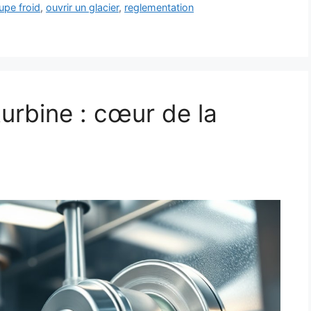
upe froid
,
ouvrir un glacier
,
reglementation
urbine : cœur de la