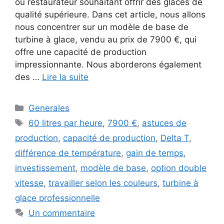
ou restaurateur souhaitant offrir des glaces de
qualité supérieure. Dans cet article, nous allons
nous concentrer sur un modèle de base de
turbine à glace, vendu au prix de 7900 €, qui
offre une capacité de production
impressionnante. Nous aborderons également
des …
Lire la suite
Catégories
Generales
Étiquettes
60 litres par heure
,
7900 €
,
astuces de
production
,
capacité de production
,
Delta T
,
différence de température
,
gain de temps
,
investissement
,
modèle de base
,
option double
vitesse
,
travailler selon les couleurs
,
turbine à
glace professionnelle
Un commentaire