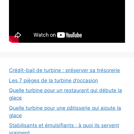
Crédit-bail de turbine : préserver sa trésorerie
Les 7 pièges de la turbine d’occasion
Quelle turbine pour un restaurant qui débute la
glace
Quelle turbine pour une pâtisserie qui ajoute la
glace
Stabilisants et émulsifiants : à quoi ils servent
vraiment