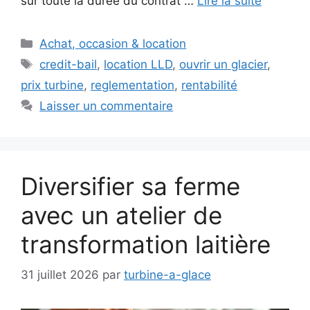
sur toute la durée du contrat …
Lire la suite
Catégories
Achat, occasion & location
Étiquettes
credit-bail
,
location LLD
,
ouvrir un glacier
,
prix turbine
,
reglementation
,
rentabilité
Laisser un commentaire
Diversifier sa ferme
avec un atelier de
transformation laitière
31 juillet 2026
par
turbine-a-glace