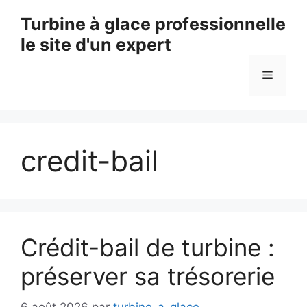
Aller
Turbine à glace professionnelle
au
le site d'un expert
contenu
Menu
credit-bail
Crédit-bail de turbine :
préserver sa trésorerie
6 août 2026
par
turbine-a-glace