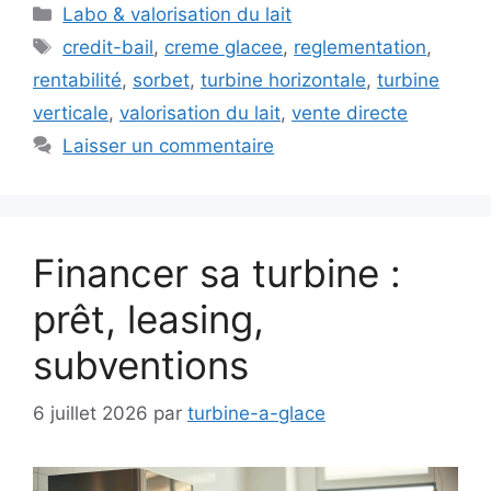
Catégories
Labo & valorisation du lait
Étiquettes
credit-bail
,
creme glacee
,
reglementation
,
rentabilité
,
sorbet
,
turbine horizontale
,
turbine
verticale
,
valorisation du lait
,
vente directe
Laisser un commentaire
Financer sa turbine :
prêt, leasing,
subventions
6 juillet 2026
par
turbine-a-glace